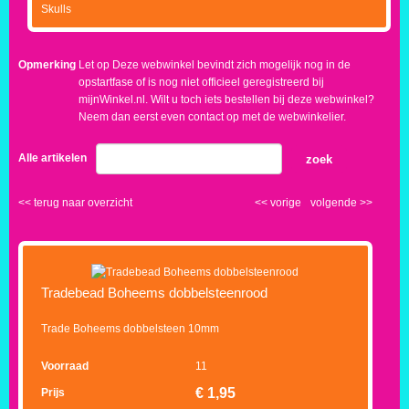
Skulls
Opmerking
Let op Deze webwinkel bevindt zich mogelijk nog in de
opstartfase of is nog niet officieel geregistreerd bij
mijnWinkel.nl. Wilt u toch iets bestellen bij deze webwinkel?
Neem dan eerst even contact op met de webwinkelier.
Alle artikelen
zoek
<<
terug naar overzicht
<<
vorige
volgende
>>
Tradebead Boheems dobbelsteenrood
Trade Boheems dobbelsteen 10mm
Voorraad
11
€
1,95
Prijs