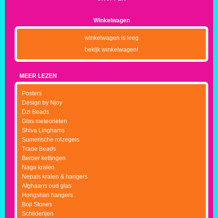
Winkelwagen
winkelwagen is leeg
bekijk winkelwagen!
MEER LEZEN
Posters
Design by Njoy
Dzi Beads
Glas meteorieten
Shiva Linghams
Sumerische rolzegels
Trade Beads
Berber kettingen
Naga kralen
Nepals kralen & hangers
Afghaans oud glas
Hongshan hangers
Boji Stones
Schilderijen