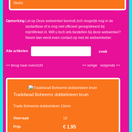
Skulls
Opmerking
Let op Deze webwinkel bevindt zich mogelijk nog in de
opstartfase of is nog niet officieel geregistreerd bij
mijnWinkel.nl. Wilt u toch iets bestellen bij deze webwinkel?
Neem dan eerst even contact op met de webwinkelier.
Alle artikelen
zoek
<<
terug naar overzicht
<<
vorige
volgende
>>
Tradebead Boheems dobbelsteen bruin
Trade Boheems dobbelsteen 10mm
Voorraad
16
€
1,95
Prijs