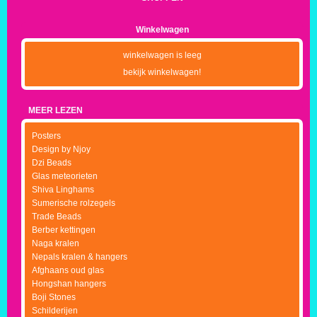
Winkelwagen
winkelwagen is leeg
bekijk winkelwagen!
MEER LEZEN
Posters
Design by Njoy
Dzi Beads
Glas meteorieten
Shiva Linghams
Sumerische rolzegels
Trade Beads
Berber kettingen
Naga kralen
Nepals kralen & hangers
Afghaans oud glas
Hongshan hangers
Boji Stones
Schilderijen