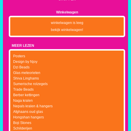
Winkelwagen
winkelwagen is leeg
bekijk winkelwagen!
MEER LEZEN
Posters
Design by Njoy
Dzi Beads
Glas meteorieten
Shiva Linghams
Sumerische rolzegels
Trade Beads
Berber kettingen
Naga kralen
Nepals kralen & hangers
Afghaans oud glas
Hongshan hangers
Boji Stones
Schilderijen