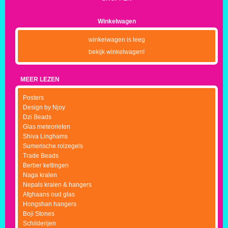
Winkelwagen
winkelwagen is leeg
bekijk winkelwagen!
MEER LEZEN
Posters
Design by Njoy
Dzi Beads
Glas meteorieten
Shiva Linghams
Sumerische rolzegels
Trade Beads
Berber kettingen
Naga kralen
Nepals kralen & hangers
Afghaans oud glas
Hongshan hangers
Boji Stones
Schilderijen