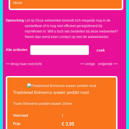
Skulls
Opmerking
Let op Deze webwinkel bevindt zich mogelijk nog in de
opstartfase of is nog niet officieel geregistreerd bij
mijnWinkel.nl. Wilt u toch iets bestellen bij deze webwinkel?
Neem dan eerst even contact op met de webwinkelier.
Alle artikelen
zoek
<<
terug naar overzicht
<<
vorige
volgende
>>
Tradebead Boheems waaier peddel rood
Trade Boheems peddel waaier 20mm
Voorraad
1
€
3,95
Prijs