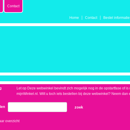
Contact
Home
Contact
Bestel informatie
g
Let op Deze webwinkel bevindt zich mogelijk nog in de opstartfase of is no
mijnWinkel.nl. Wilt u toch iets bestellen bij deze webwinkel? Neem dan 
elen
zoek
aar overzicht