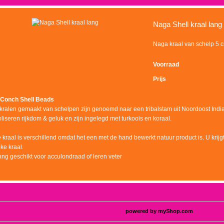
Naga Shell kraal lang
Naga kraal van schelp 5 
Voorraad
Prijs
Conch Shell Beads
kralen gemaakt van schelpen zijn genoemd naar een tribalstam uit Noordoost Indi
iseren rijkdom & geluk en zijn ingelegd met turkoois en koraal.
 kraal is verschillend omdat het een met de hand bewerkt natuur product is. U krijgt
ke kraal.
ang geschikt voor acculondraad of leren veter
powered by
myShop.com