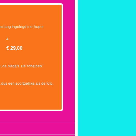
cm lang ingelegd met koper
4
€
29,00
a, de Naga's. De schelpen
 dus een soortgelijke als de foto,