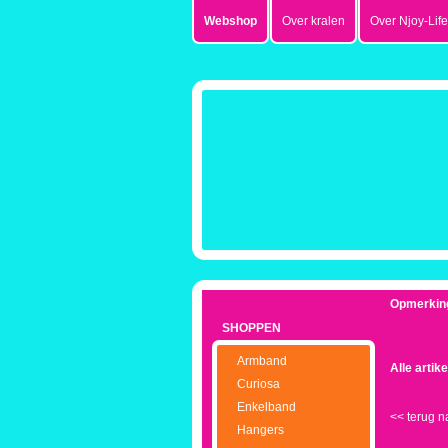
Webshop
Over kralen
Over Njoy-Life
Opmerkin
SHOPPEN
Armband
Alle artik
Curiosa
Enkelband
<<
terug n
Hangers