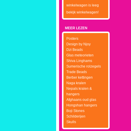
winkelwagen is leeg
bekijk winkelwagen!
MEER LEZEN
Posters
Design by Njoy
Dzi Beads
Glas meteorieten
Shiva Linghams
Sumerische rolzegels
Trade Beads
Berber kettingen
Naga kralen
Nepals kralen &
hangers
Afghaans oud glas
Hongshan hangers
Boji Stones
Schilderijen
Skulls