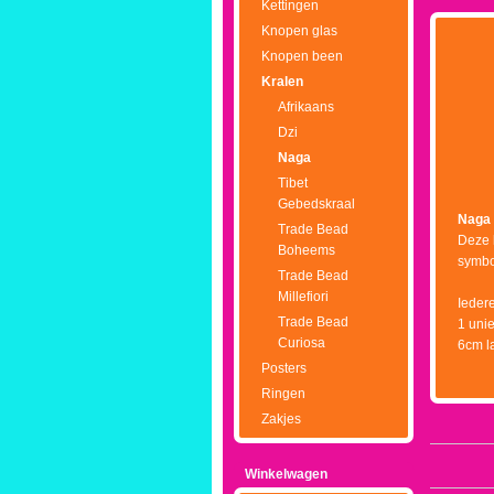
Kettingen
Knopen glas
Knopen been
Kralen
Afrikaans
Dzi
Naga
Tibet
Gebedskraal
Naga 
Trade Bead
Deze 
Boheems
symbol
Trade Bead
Millefiori
Iedere
Trade Bead
1 unie
Curiosa
6cm l
Posters
Ringen
Zakjes
Winkelwagen