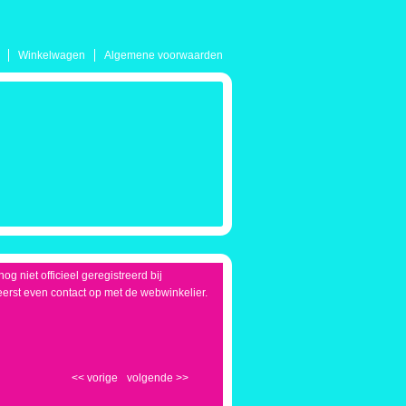
Winkelwagen
Algemene voorwaarden
g niet officieel geregistreerd bij
eerst even contact op met de webwinkelier.
<<
vorige
volgende
>>