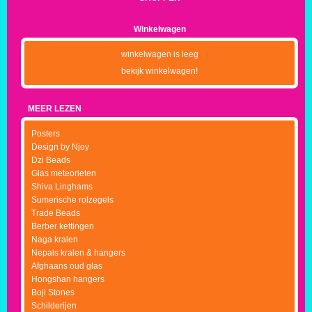
Winkelwagen
winkelwagen is leeg
bekijk winkelwagen!
MEER LEZEN
Posters
Design by Njoy
Dzi Beads
Glas meteorieten
Shiva Linghams
Sumerische rolzegels
Trade Beads
Berber kettingen
Naga kralen
Nepals kralen & hangers
Afghaans oud glas
Hongshan hangers
Boji Stones
Schilderijen