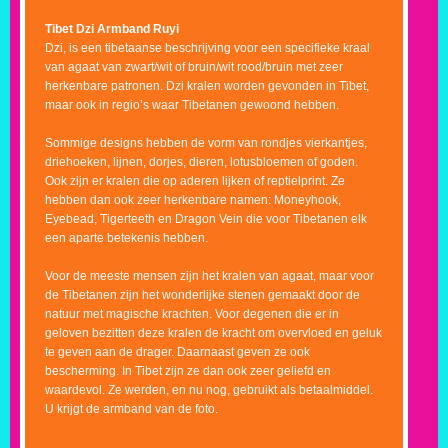
Tibet Dzi Armband Ruyi
Dzi, is een tibetaanse beschrijving voor een specifieke kraal
van agaat van zwart/wit of bruin/wit rood/bruin met zeer
herkenbare patronen. Dzi kralen worden gevonden in Tibet,
maar ook in regio’s waar Tibetanen gewoond hebben.
Sommige designs hebben de vorm van rondjes vierkantjes,
driehoeken, lijnen, dorjes, dieren, lotusbloemen of goden.
Ook zijn er kralen die op aderen lijken of reptielprint. Ze
hebben dan ook zeer herkenbare namen: Moneyhook,
Eyebead, Tigerteeth en Dragon Vein die voor Tibetanen elk
een aparte betekenis hebben.
Voor de meeste mensen zijn het kralen van agaat, maar voor
de Tibetanen zijn het wonderlijke stenen gemaakt door de
natuur met magische krachten. Voor degenen die er in
geloven bezitten deze kralen de kracht om overvloed en geluk
te geven aan de drager. Daarnaast geven ze ook
bescherming. In Tibet zijn ze dan ook zeer geliefd en
waardevol. Ze werden, en nu nog, gebruikt als betaalmiddel.
U krijgt de armband van de foto.