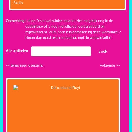
Skulls
Opmerking
Let op Deze webwinkel bevindt zich mogelijk nog in de
opstartfase of is nog niet officieel geregistreerd bij
mijnWinkel.nl. Wilt u toch iets bestellen bij deze webwinkel?
Neem dan eerst even contact op met de webwinkelier.
Alle artikelen
zoek
<<
terug naar overzicht
volgende
>>