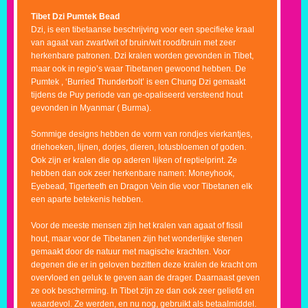
Tibet Dzi Pumtek Bead
Dzi, is een tibetaanse beschrijving voor een specifieke kraal
van agaat van zwart/wit of bruin/wit rood/bruin met zeer
herkenbare patronen. Dzi kralen worden gevonden in Tibet,
maar ook in regio’s waar Tibetanen gewoond hebben. De
Pumtek , ‘Burried Thunderbolt’ is een Chung Dzi gemaakt
tijdens de Puy periode van ge-opaliseerd versteend hout
gevonden in Myanmar ( Burma).
Sommige designs hebben de vorm van rondjes vierkantjes,
driehoeken, lijnen, dorjes, dieren, lotusbloemen of goden.
Ook zijn er kralen die op aderen lijken of reptielprint. Ze
hebben dan ook zeer herkenbare namen: Moneyhook,
Eyebead, Tigerteeth en Dragon Vein die voor Tibetanen elk
een aparte betekenis hebben.
Voor de meeste mensen zijn het kralen van agaat of fissil
hout, maar voor de Tibetanen zijn het wonderlijke stenen
gemaakt door de natuur met magische krachten. Voor
degenen die er in geloven bezitten deze kralen de kracht om
overvloed en geluk te geven aan de drager. Daarnaast geven
ze ook bescherming. In Tibet zijn ze dan ook zeer geliefd en
waardevol. Ze werden, en nu nog, gebruikt als betaalmiddel.