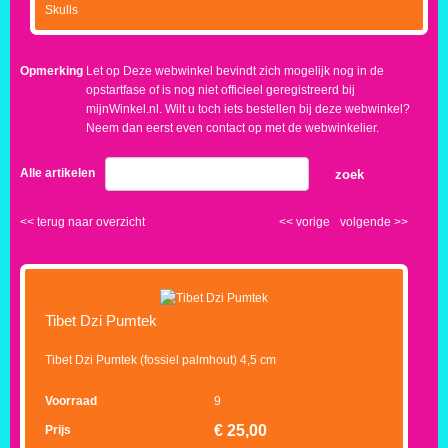
Skulls
Opmerking
Let op Deze webwinkel bevindt zich mogelijk nog in de
opstartfase of is nog niet officieel geregistreerd bij
mijnWinkel.nl. Wilt u toch iets bestellen bij deze webwinkel?
Neem dan eerst even contact op met de webwinkelier.
Alle artikelen
zoek
<<
terug naar overzicht
<<
vorige
volgende
>>
Tibet Dzi Pumtek
Tibet Dzi Pumtek (fossiel palmhout) 4,5 cm
Voorraad
9
€
25,00
Prijs