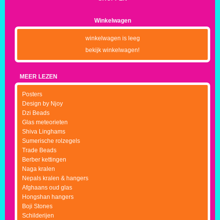
Winkelwagen
winkelwagen is leeg
bekijk winkelwagen!
MEER LEZEN
Posters
Design by Njoy
Dzi Beads
Glas meteorieten
Shiva Linghams
Sumerische rolzegels
Trade Beads
Berber kettingen
Naga kralen
Nepals kralen & hangers
Afghaans oud glas
Hongshan hangers
Boji Stones
Schilderijen