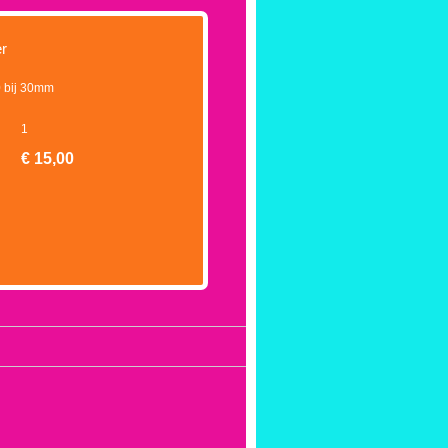
r
0 bij 30mm
1
€
15,00