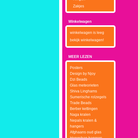
Zakjes
Winkelwagen
winkelwagen is leeg
bekijk winkelwagen!
MEER LEZEN
Posters
Design by Njoy
Dzi Beads
Glas meteorieten
Shiva Linghams
Sumerische rolzegels
Trade Beads
Berber kettingen
Naga kralen
Nepals kralen &
hangers
Afghaans oud glas
Hongshan hangers