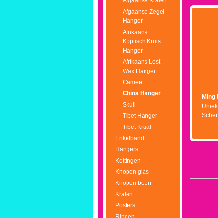
Afgaanse Kralen
Afgaanse Zegel
Hanger
Afrikaans
Koptisch Kruis
Hanger
Afrikaans Lost
Wax Hanger
Camee
China Hanger
Ming 
Skull
Unieke
Scher
Tibet Hanger
Tibet Kraal
Enkelband
Hangers
Kettingen
Knopen glas
Knopen been
Kralen
Posters
Ringen