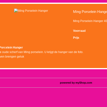
Ming Porselein Hange
Ming Porselein Hanger 4
Voorraad
Prijs
Porcelein Hanger
 oude scherf van Ming porselein. U krijgt de hanger van de foto.
ven brengen geluk
powered by
myShop.com