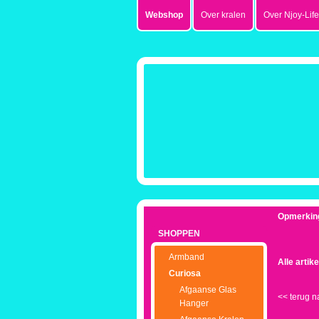
Webshop
Over kralen
Over Njoy-Life
Opmerkin
SHOPPEN
Armband
Alle artik
Curiosa
Afgaanse Glas
<<
terug n
Hanger