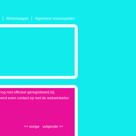
Winkelwagen
Algemene voorwaarden
g niet officieel geregistreerd bij
eerst even contact op met de webwinkelier.
<<
vorige
volgende
>>