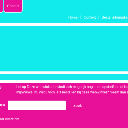
Contact
Home
Contact
Bestel informatie
g
Let op Deze webwinkel bevindt zich mogelijk nog in de opstartfase of is no
mijnWinkel.nl. Wilt u toch iets bestellen bij deze webwinkel? Neem dan 
elen
zoek
aar overzicht