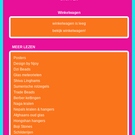
Winkelwagen
winkelwagen is leeg
bekijk winkelwagen!
MEER LEZEN
Posters
Design by Njoy
Dzi Beads
Glas meteorieten
Shiva Linghams
Sumerische rolzegels
Trade Beads
Berber kettingen
Naga kralen
Nepals kralen & hangers
Afghaans oud glas
Hongshan hangers
Boji Stones
Schilderijen