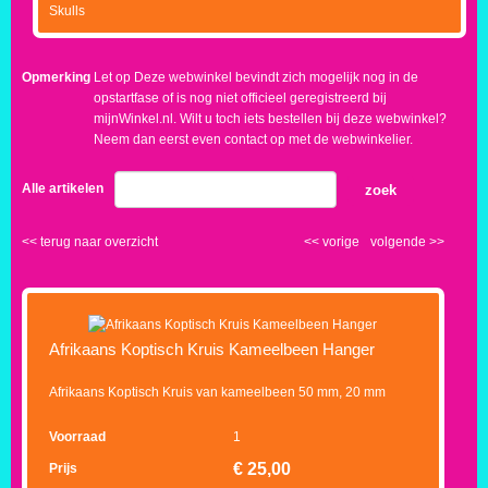
Skulls
Opmerking
Let op Deze webwinkel bevindt zich mogelijk nog in de
opstartfase of is nog niet officieel geregistreerd bij
mijnWinkel.nl. Wilt u toch iets bestellen bij deze webwinkel?
Neem dan eerst even contact op met de webwinkelier.
Alle artikelen
zoek
<<
terug naar overzicht
<<
vorige
volgende
>>
Afrikaans Koptisch Kruis Kameelbeen Hanger
Afrikaans Koptisch Kruis van kameelbeen 50 mm, 20 mm
Voorraad
1
€
25,00
Prijs