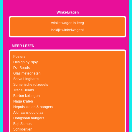
Winkelwagen
winkelwagen is leeg
bekijk winkelwagen!
MEER LEZEN
Posters
Design by Njoy
Dzi Beads
Glas meteorieten
Shiva Linghams
Sumerische rolzegels
Trade Beads
Berber kettingen
Naga kralen
Nepals kralen & hangers
Afghaans oud glas
Hongshan hangers
Boji Stones
Schilderijen