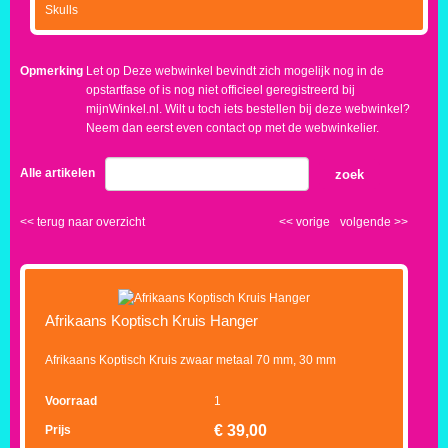
Skulls
Opmerking
Let op Deze webwinkel bevindt zich mogelijk nog in de
opstartfase of is nog niet officieel geregistreerd bij
mijnWinkel.nl. Wilt u toch iets bestellen bij deze webwinkel?
Neem dan eerst even contact op met de webwinkelier.
Alle artikelen
zoek
<<
terug naar overzicht
<<
vorige
volgende
>>
Afrikaans Koptisch Kruis Hanger
Afrikaans Koptisch Kruis zwaar metaal 70 mm, 30 mm
Voorraad
1
€
39,00
Prijs