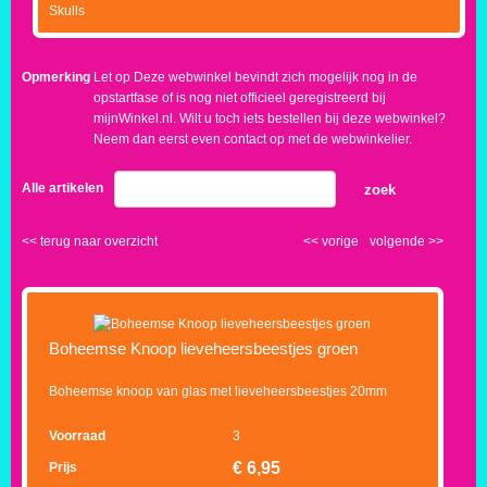
Skulls
Opmerking
Let op Deze webwinkel bevindt zich mogelijk nog in de
opstartfase of is nog niet officieel geregistreerd bij
mijnWinkel.nl. Wilt u toch iets bestellen bij deze webwinkel?
Neem dan eerst even contact op met de webwinkelier.
Alle artikelen
zoek
<<
terug naar overzicht
<<
vorige
volgende
>>
Boheemse Knoop lieveheersbeestjes groen
Boheemse knoop van glas met lieveheersbeestjes 20mm
Voorraad
3
€
6,95
Prijs