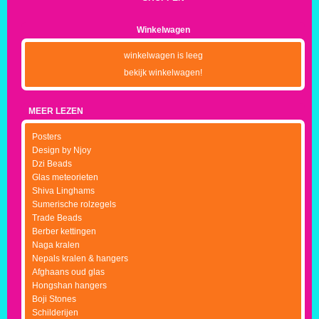
Winkelwagen
winkelwagen is leeg
bekijk winkelwagen!
MEER LEZEN
Posters
Design by Njoy
Dzi Beads
Glas meteorieten
Shiva Linghams
Sumerische rolzegels
Trade Beads
Berber kettingen
Naga kralen
Nepals kralen & hangers
Afghaans oud glas
Hongshan hangers
Boji Stones
Schilderijen