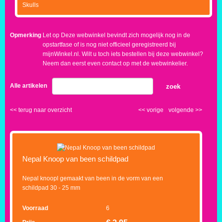
Skulls
Opmerking
Let op Deze webwinkel bevindt zich mogelijk nog in de
opstartfase of is nog niet officieel geregistreerd bij
mijnWinkel.nl. Wilt u toch iets bestellen bij deze webwinkel?
Neem dan eerst even contact op met de webwinkelier.
Alle artikelen
zoek
<<
terug naar overzicht
<<
vorige
volgende
>>
Nepal Knoop van been schildpad
Nepal knoopl gemaakt van been in de vorm van een
schildpad 30 - 25 mm
Voorraad
6