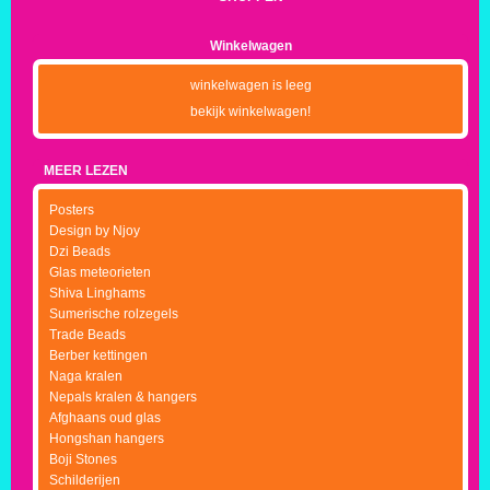
Winkelwagen
winkelwagen is leeg
bekijk winkelwagen!
MEER LEZEN
Posters
Design by Njoy
Dzi Beads
Glas meteorieten
Shiva Linghams
Sumerische rolzegels
Trade Beads
Berber kettingen
Naga kralen
Nepals kralen & hangers
Afghaans oud glas
Hongshan hangers
Boji Stones
Schilderijen