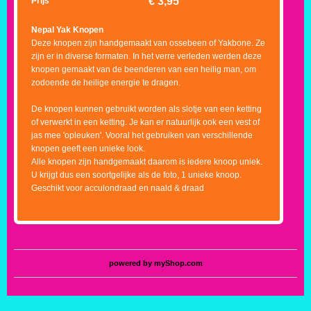
€
3,95
Prijs
Nepal Yak Knopen
Deze knopen zijn handgemaakt van ossebeen of Yakbone. Ze
zijn er in diverse formaten. In het verre verleden werden deze
knopen gemaakt van de beenderen van een heilig man, om
zodoende de heilige energie te dragen.
De knopen kunnen gebruikt worden als slotje van een ketting
of verwerkt in een ketting. Je kan er natuurlijk ook een vest of
jas mee 'opleuken'. Vooral het gebruiken van verschillende
knopen geeft een unieke look.
Alle knopen zijn handgemaakt daarom is iedere knoop uniek.
U krijgt dus een soortgelijke als de foto, 1 unieke knoop.
Geschikt voor acculondraad en naald & draad
powered by
myShop.com