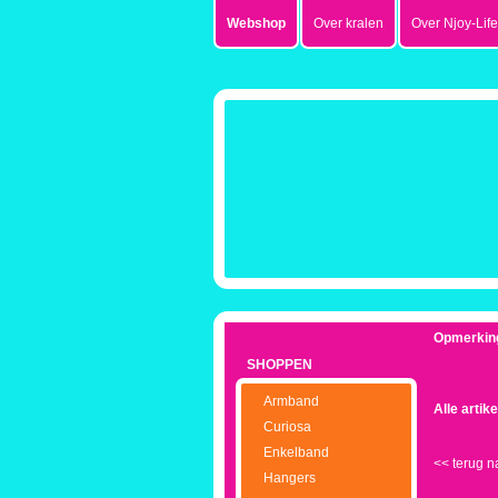
Webshop
Over kralen
Over Njoy-Life
Opmerkin
SHOPPEN
Armband
Alle artik
Curiosa
Enkelband
<<
terug n
Hangers