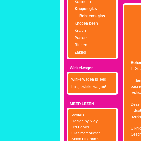
Kettingen
Knopen glas
Boheems glas
Knopen been
Kralen
Posters
Ringen
Zakjes
Bohe
Winkelwagen
In Ga
winkelwagen is leeg
Tijde
busin
bekijk winkelwagen!
replic
MEER LEZEN
Deze 
indus
Posters
honder
Design by Njoy
Dzi Beads
U krij
Glas meteorieten
Gesch
Shiva Linghams