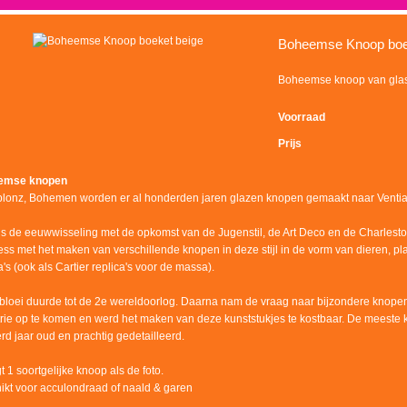
Boheemse Knoop boe
Boheemse knoop van gla
Voorraad
Prijs
emse knopen
blonz, Bohemen worden er al honderden jaren glazen knopen gemaakt naar Ventiaan
ns de eeuwwisseling met de opkomst van de Jugenstil, de Art Deco en de Charles
ess met het maken van verschillende knopen in deze stijl in de vorm van dieren, pl
a's (ook als Cartier replica's voor de massa).
bloei duurde tot de 2e wereldoorlog. Daarna nam de vraag naar bijzondere knope
trie op te komen en werd het maken van deze kunststukjes te kostbaar. De meeste k
d jaar oud en prachtig gedetailleerd.
gt 1 soortgelijke knoop als de foto.
ikt voor acculondraad of naald & garen