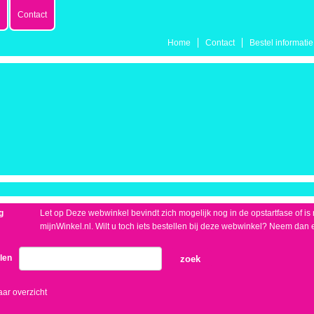
Contact
Home
Contact
Bestel informatie
g
Let op Deze webwinkel bevindt zich mogelijk nog in de opstartfase of is no
mijnWinkel.nl. Wilt u toch iets bestellen bij deze webwinkel? Neem dan 
elen
zoek
aar overzicht