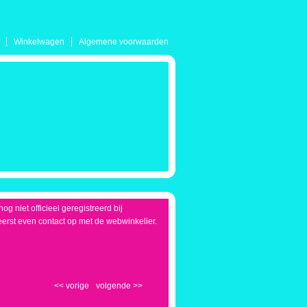
Winkelwagen
Algemene voorwaarden
g niet officieel geregistreerd bij
eerst even contact op met de webwinkelier.
<<
vorige
volgende
>>