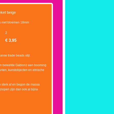
ket beige
s met bloemen 18mm
2
€
3,95
se trade beads stijl.
ton beleefde Gablonz een booming
anten, kunstobjecten en etnische
n sterk af en begon de massa
nopen zijn dan ook al bijna