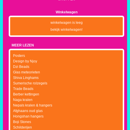
Winkelwagen
winkelwagen is leeg
bekijk winkelwagen!
MEER LEZEN
Posters
Design by Njoy
Dzi Beads
Glas meteorieten
Shiva Linghams
Sumerische rolzegels
Trade Beads
Berber kettingen
Naga kralen
Nepals kralen & hangers
Afghaans oud glas
Hongshan hangers
Boji Stones
Schilderijen