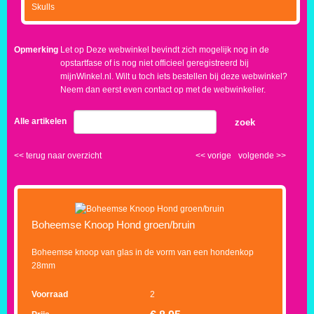
Skulls
Opmerking
Let op Deze webwinkel bevindt zich mogelijk nog in de
opstartfase of is nog niet officieel geregistreerd bij
mijnWinkel.nl. Wilt u toch iets bestellen bij deze webwinkel?
Neem dan eerst even contact op met de webwinkelier.
Alle artikelen
zoek
<<
terug naar overzicht
<<
vorige
volgende
>>
Boheemse Knoop Hond groen/bruin
Boheemse knoop van glas in de vorm van een hondenkop
28mm
Voorraad
2