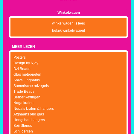
Winkelwagen
winkelwagen is leeg
bekijk winkelwagen!
MEER LEZEN
Posters
Design by Njoy
Dzi Beads
Glas meteorieten
Shiva Linghams
Sumerische rolzegels
Trade Beads
Berber kettingen
Naga kralen
Nepals kralen & hangers
Afghaans oud glas
Hongshan hangers
Boji Stones
Schilderijen