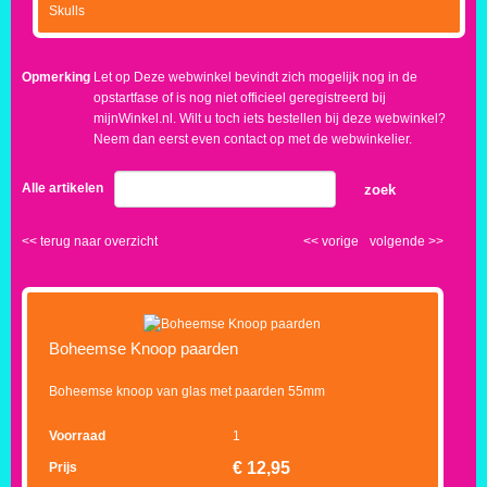
Skulls
Opmerking
Let op Deze webwinkel bevindt zich mogelijk nog in de
opstartfase of is nog niet officieel geregistreerd bij
mijnWinkel.nl. Wilt u toch iets bestellen bij deze webwinkel?
Neem dan eerst even contact op met de webwinkelier.
Alle artikelen
zoek
<<
terug naar overzicht
<<
vorige
volgende
>>
Boheemse Knoop paarden
Boheemse knoop van glas met paarden 55mm
Voorraad
1
€
12,95
Prijs